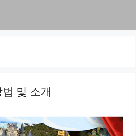
방법 및 소개