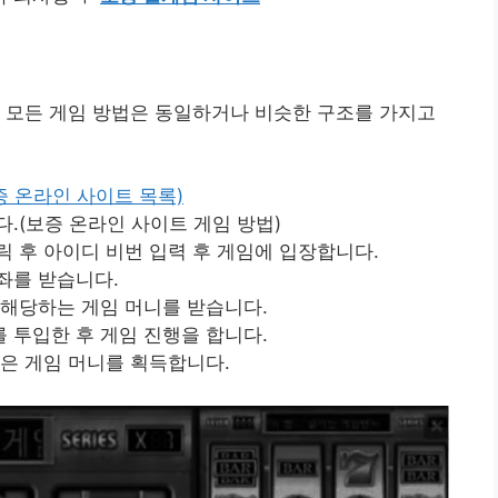
 모든 게임 방법은 동일하거나 비슷한 구조를 가지고
증 온라인 사이트 목록)
.(보증 온라인 사이트 게임 방법)
릭 후 아이디 비번 입력 후 게임에 입장합니다.
좌를 받습니다.
 해당하는 게임 머니를 받습니다.
 투입한 후 게임 진행을 합니다.
얻은 게임 머니를 획득합니다.