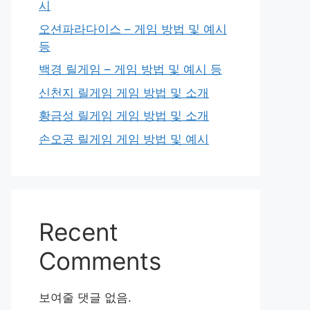
시
오션파라다이스 – 게임 방법 및 예시
등
백경 릴게임 – 게임 방법 및 예시 등
신천지 릴게임 게임 방법 및 소개
황금성 릴게임 게임 방법 및 소개
손오공 릴게임 게임 방법 및 예시
Recent
Comments
보여줄 댓글 없음.